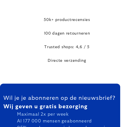
50k+ productrecensies
100 dagen retourneren
Trusted shops: 4,6 / 5
Directe verzending
FOOTER
Wil je je abonneren op de nieuwsbrief?
Wij geven u gratis bezorging
Maximaal 2x per week
Al 177 000 mensen geabonneerd