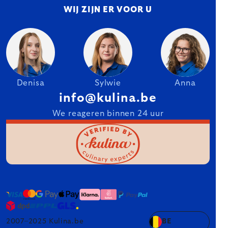
WIJ ZIJN ER VOOR U
Denisa
Sylwie
Anna
info@kulina.be
We reageren binnen 24 uur
2007–2025 Kulina.be
BE