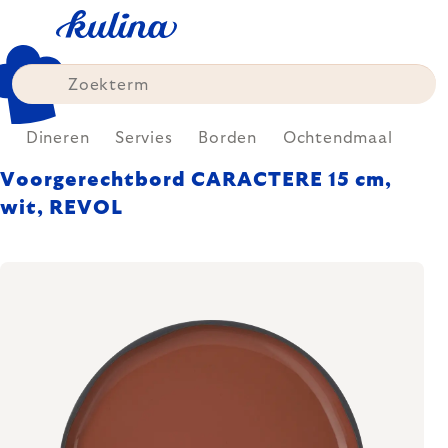
Skip
to
content
e
Dineren
Servies
Borden
Ochtendmaal
Voorgerechtbord CARACTERE 15 cm,
wit, REVOL