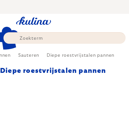
Skip
to
content
nnen
Sauteren
Diepe roestvrijstalen pannen
Diepe roestvrijstalen pannen