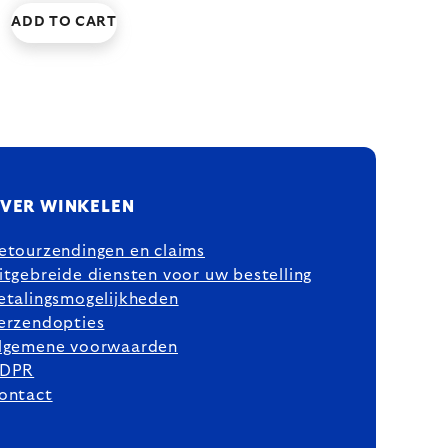
ADD TO CART
VER WINKELEN
etourzendingen en claims
itgebreide diensten voor uw bestelling
etalingsmogelijkheden
erzendopties
lgemene voorwaarden
DPR
ontact