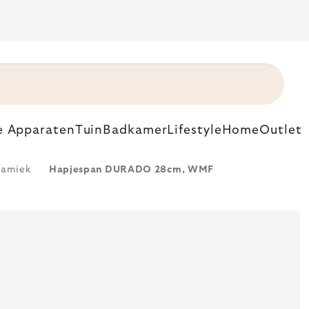
e Apparaten
Tuin
Badkamer
Lifestyle
Home
Outlet
ramiek
Hapjespan DURADO 28cm, WMF