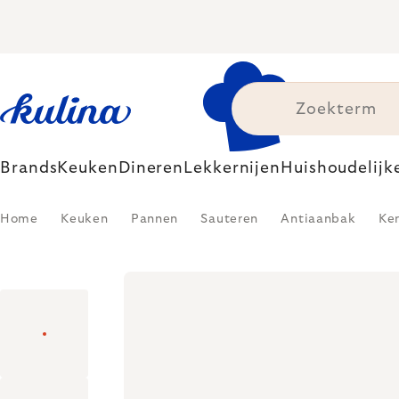
Skip
to
content
Brands
Keuken
Dineren
Lekkernijen
Huishoudelijk
Home
Keuken
Pannen
Sauteren
Antiaanbak
Ke