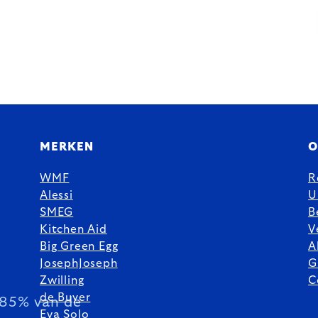
MERKEN
O
WMF
R
Alessi
U
SMEG
B
Kitchen Aid
V
Big Green Egg
A
JosephJoseph
G
Zwilling
C
de Buyer
85% van de
Eva Solo