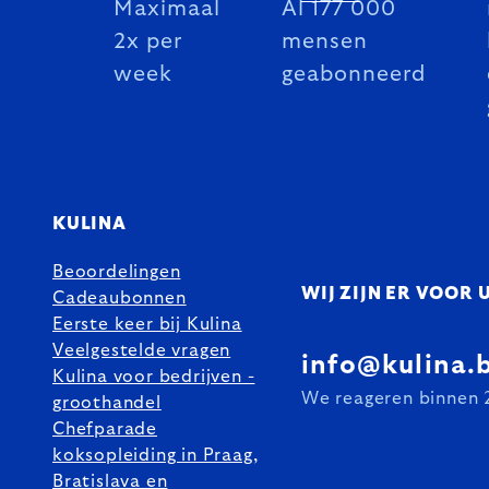
Maximaal
Al 177 000
2x per
mensen
week
geabonneerd
KULINA
Beoordelingen
WIJ ZIJN ER VOOR 
Cadeaubonnen
Eerste keer bij Kulina
Veelgestelde vragen
info@kulina.
Kulina voor bedrijven -
We reageren binnen 
groothandel
Chefparade
koksopleiding in Praag,
Bratislava en