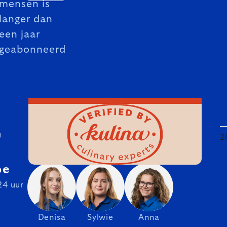
mensen is
langer dan
een jaar
geabonneerd
U
2
be
24 uur
Denisa
Sylwie
Anna