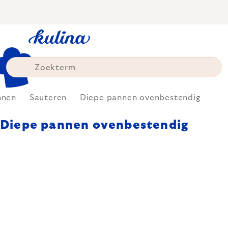
Skip
to
content
nnen
Sauteren
Diepe pannen ovenbestendig
Diepe pannen ovenbestendig