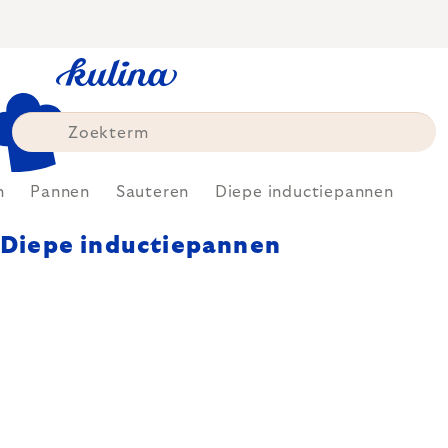
Skip
to
content
n
Pannen
Sauteren
Diepe inductiepannen
Diepe inductiepannen