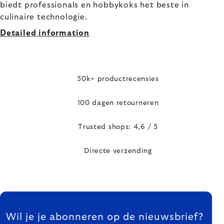
biedt professionals en hobbykoks het beste in
culinaire technologie.
Detailed information
50k+ productrecensies
100 dagen retourneren
Trusted shops: 4,6 / 5
Directe verzending
FOOTER
Wil je je abonneren op de nieuwsbrief?