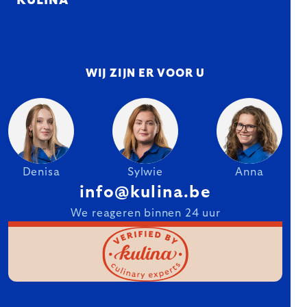
KULINA
WIJ ZIJN ER VOOR U
Denisa
Sylwie
Anna
info@kulina.be
We reageren binnen 24 uur