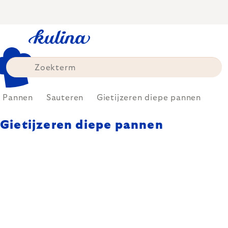
Skip
to
content
Pannen
Sauteren
Gietijzeren diepe pannen
Gietijzeren diepe pannen