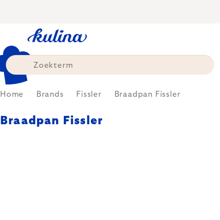
Skip
to
content
Home
Brands
Fissler
Braadpan Fissler
Braadpan Fissler