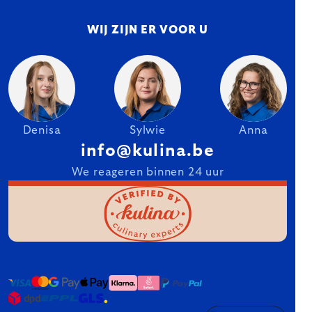
WIJ ZIJN ER VOOR U
Denisa
Sylwie
Anna
info@kulina.be
We reageren binnen 24 uur