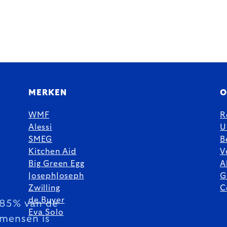
MERKEN
O
WMF
R
Alessi
U
SMEG
B
Kitchen Aid
V
Big Green Egg
A
JosephJoseph
G
Zwilling
C
de Buyer
85% van de
Eva Solo
mensen is