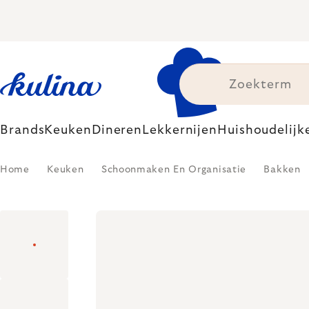
Skip
to
content
Brands
Keuken
Dineren
Lekkernijen
Huishoudelijk
Home
Keuken
Schoonmaken En Organisatie
Bakken