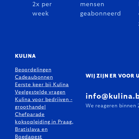
2x per
mensen
week
geabonneerd
KULINA
Beoordelingen
WIJ ZIJN ER VOOR 
Cadeaubonnen
Eerste keer bij Kulina
Veelgestelde vragen
info@kulina.
Kulina voor bedrijven -
We reageren binnen 
groothandel
Chefparade
koksopleiding in Praag,
Bratislava en
Boedapest