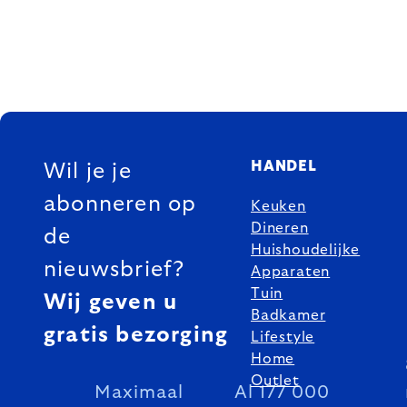
FOOTER
HANDEL
Wil je je
abonneren op
Keuken
Dineren
de
Huishoudelijke
nieuwsbrief?
Apparaten
Tuin
Wij geven u
Badkamer
gratis bezorging
Lifestyle
Home
Outlet
Maximaal
Al 177 000