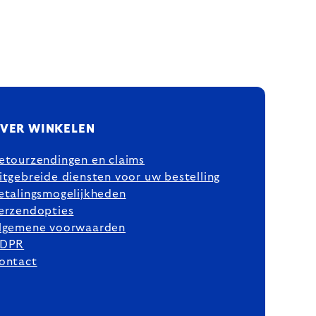
VER WINKELEN
etourzendingen en claims
itgebreide diensten voor uw bestelling
etalingsmogelijkheden
erzendopties
lgemene voorwaarden
DPR
ontact