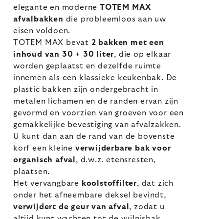
elegante en moderne
TOTEM MAX
afvalbakken
die probleemloos aan uw
eisen voldoen.
TOTEM MAX bevat
2 bakken met een
inhoud van 30 + 30 liter
, die op elkaar
worden geplaatst en dezelfde ruimte
innemen als een klassieke keukenbak. De
plastic bakken zijn ondergebracht in
metalen lichamen en de randen ervan zijn
gevormd en voorzien van groeven voor een
gemakkelijke bevestiging van afvalzakken.
U kunt dan aan de rand van de bovenste
korf een kleine
verwijderbare bak voor
organisch afval
, d.w.z. etensresten,
plaatsen.
Het vervangbare
koolstoffilter
, dat zich
onder het afneembare deksel bevindt,
verwijdert de geur van afval
, zodat u
altijd kunt wachten tot de vuilnisbak