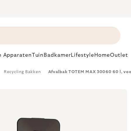
e Apparaten
Tuin
Badkamer
Lifestyle
Home
Outlet
Recycling Bakken
Afvalbak TOTEM MAX 30060 60 l, voor a