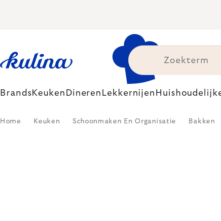
Skip
to
content
Brands
Keuken
Dineren
Lekkernijen
Huishoudelijk
Home
Keuken
Schoonmaken En Organisatie
Bakken