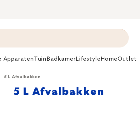
e Apparaten
Tuin
Badkamer
Lifestyle
Home
Outlet
5 L Afvalbakken
5 L Afvalbakken