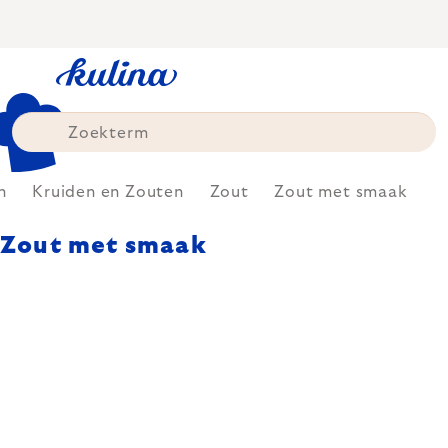
Skip
to
content
n
Kruiden en Zouten
Zout
Zout met smaak
Zout met smaak