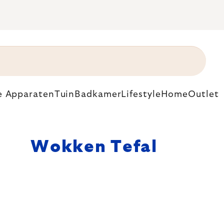
e Apparaten
Tuin
Badkamer
Lifestyle
Home
Outlet
Wokken Tefal