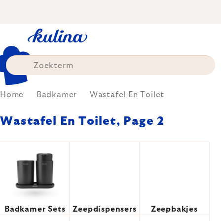
Skip
to
content
Home
Badkamer
Wastafel En Toilet
Wastafel En Toilet
, Page 2
Badkamer Sets
Zeepdispensers
Zeepbakjes