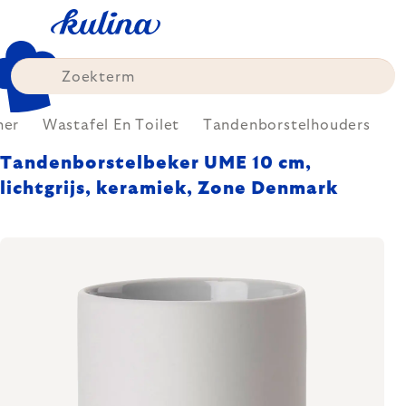
Skip
to
content
mer
Wastafel En Toilet
Tandenborstelhouders
Tandenborstelbeker UME 10 cm,
lichtgrijs, keramiek, Zone Denmark