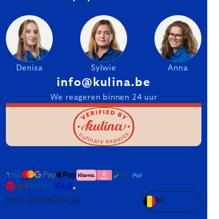
Denisa
Sylwie
Anna
info@kulina.be
We reageren binnen 24 uur
2007–2025 Kulina.be
BE