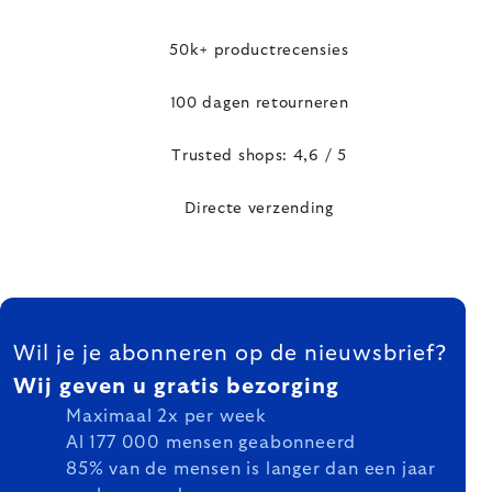
50k+ productrecensies
100 dagen retourneren
Trusted shops: 4,6 / 5
Directe verzending
FOOTER
Wil je je abonneren op de nieuwsbrief?
Wij geven u gratis bezorging
Maximaal 2x per week
Al 177 000 mensen geabonneerd
85% van de mensen is langer dan een jaar