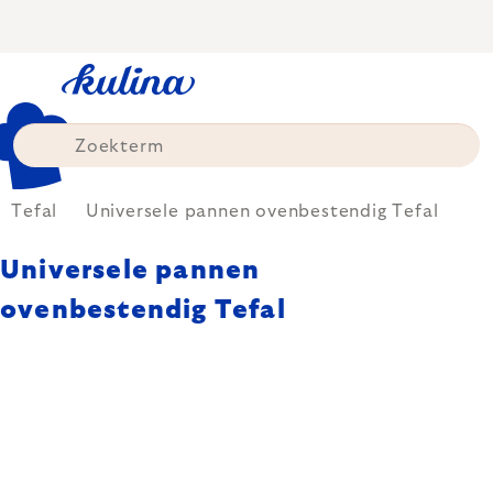
Skip
to
content
Tefal
Universele pannen ovenbestendig Tefal
Universele pannen
ovenbestendig Tefal