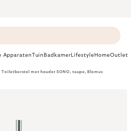
e Apparaten
Tuin
Badkamer
Lifestyle
Home
Outlet
Toiletborstel met houder SONO, taupe, Blomus