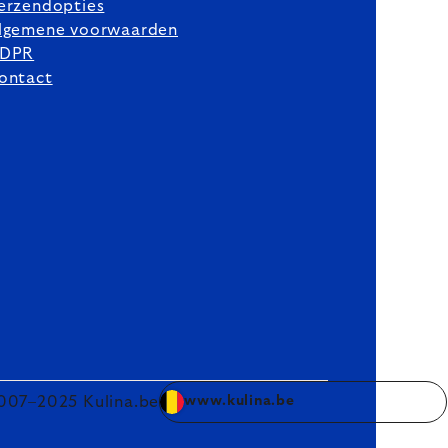
erzendopties
lgemene voorwaarden
DPR
ontact
007–2025 Kulina.be
www.kulina.be