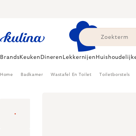
Skip
to
content
Brands
Keuken
Dineren
Lekkernijen
Huishoudelijk
Home
Badkamer
Wastafel En Toilet
Toiletborstels