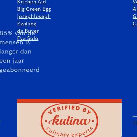
Kitchen Aid
V
Big Green Egg
A
JosephJoseph
G
Zwilling
C
de Buyer
85% van de
Eva Solo
mensen is
langer dan
een jaar
geabonneerd
U
2