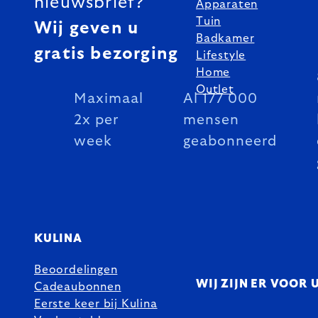
nieuwsbrief?
Apparaten
Tuin
Wij geven u
Badkamer
gratis bezorging
Lifestyle
Home
Outlet
Maximaal
Al 177 000
2x per
mensen
week
geabonneerd
KULINA
Beoordelingen
WIJ ZIJN ER VOOR 
Cadeaubonnen
Eerste keer bij Kulina