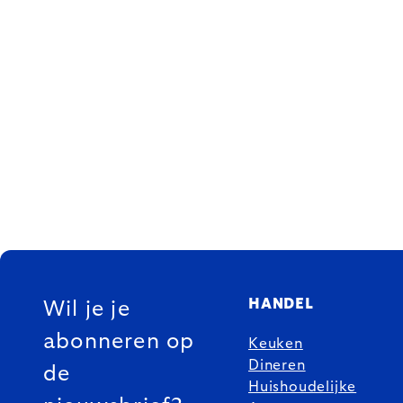
FOOTER
HANDEL
Wil je je
abonneren op
Keuken
Dineren
de
Huishoudelijke