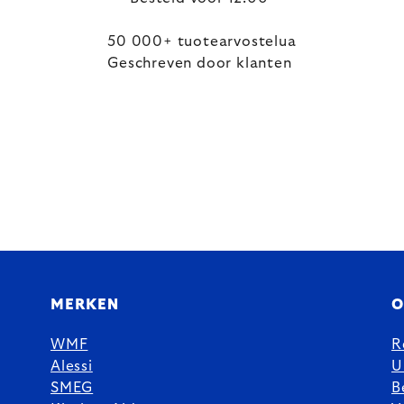
50 000+ tuotearvostelua
Geschreven door klanten
MERKEN
O
WMF
R
Alessi
U
SMEG
B