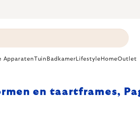
e Apparaten
Tuin
Badkamer
Lifestyle
Home
Outlet
ormen en taartframes
, Pa