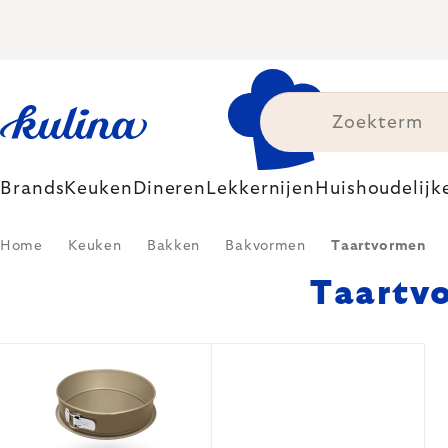
Skip
to
content
Brands
Keuken
Dineren
Lekkernijen
Huishoudelijk
Home
Keuken
Bakken
Bakvormen
Taartvormen
Taartv