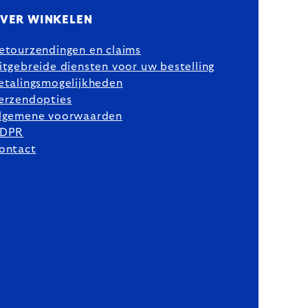
VER WINKELEN
etourzendingen en claims
itgebreide diensten voor uw bestelling
etalingsmogelijkheden
erzendopties
lgemene voorwaarden
DPR
ontact