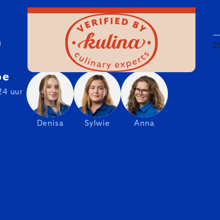
U
2
be
24 uur
Denisa
Sylwie
Anna