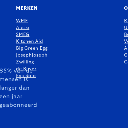
MERKEN
O
WMF
R
Alessi
U
SMEG
B
Kitchen Aid
V
Big Green Egg
A
JosephJoseph
G
Zwilling
C
de Buyer
85% van de
Eva Solo
mensen is
langer dan
een jaar
geabonneerd