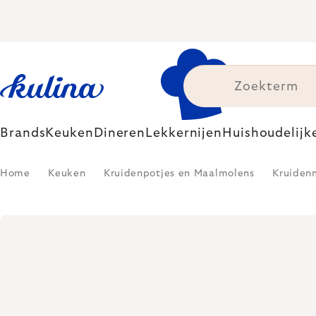
Skip
to
content
Brands
Keuken
Dineren
Lekkernijen
Huishoudelijk
Home
Keuken
Kruidenpotjes en Maalmolens
Kruiden