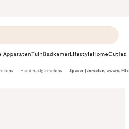
e Apparaten
Tuin
Badkamer
Lifestyle
Home
Outlet
molens
Handmatige molens
Specerijenmolen, zwart, Mi