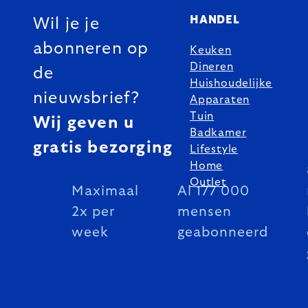
HANDEL
Wil je je
abonneren op
Keuken
Dineren
de
Huishoudelijke
nieuwsbrief?
Apparaten
Tuin
Wij geven u
Badkamer
gratis bezorging
Lifestyle
Home
Outlet
Maximaal
Al 177 000
2x per
mensen
week
geabonneerd