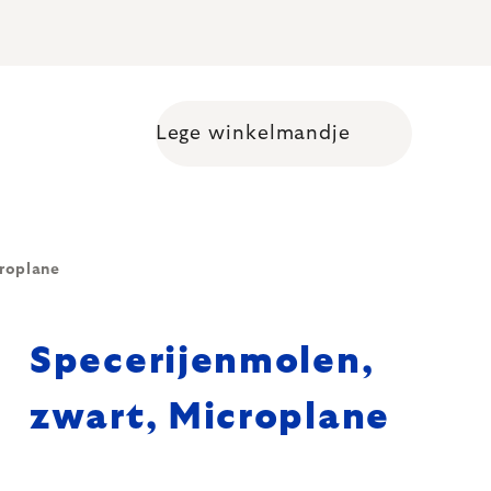
Lege winkelmandje
Shopping cart
croplane
Specerijenmolen,
zwart, Microplane