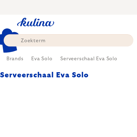
Skip
to
content
Brands
Eva Solo
Serveerschaal Eva Solo
Serveerschaal Eva Solo