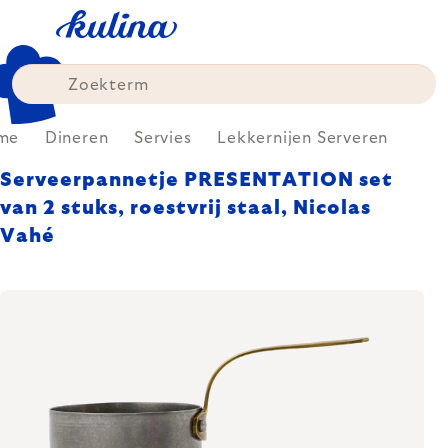
Skip
to
content
me
Dineren
Servies
Lekkernijen Serveren
Serveerpannetje PRESENTATION set
van 2 stuks, roestvrij staal, Nicolas
Vahé