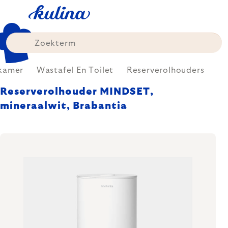
Skip
to
content
kamer
Wastafel En Toilet
Reserverolhouders
Reserverolhouder MINDSET,
mineraalwit, Brabantia