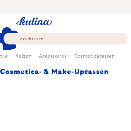
Skip
to
content
tyle
Reizen
Accessoires
Cosmeticatassen
Cosmetica- & Make-Uptassen