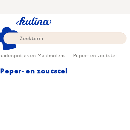
Skip
to
content
ruidenpotjes en Maalmolens
Peper- en zoutstel
Peper- en zoutstel