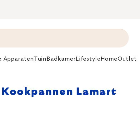
e Apparaten
Tuin
Badkamer
Lifestyle
Home
Outlet
Kookpannen Lamart