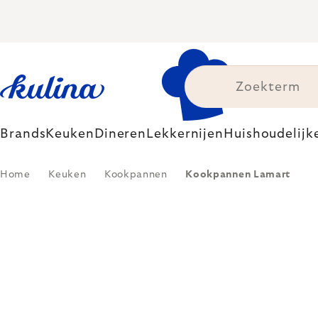
Skip
to
content
Brands
Keuken
Dineren
Lekkernijen
Huishoudelijk
Home
Keuken
Kookpannen
Kookpannen Lamart