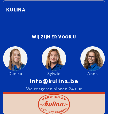
KULINA
WIJ ZIJN ER VOOR U
Denisa
Sylwie
Anna
info@kulina.be
We reageren binnen 24 uur