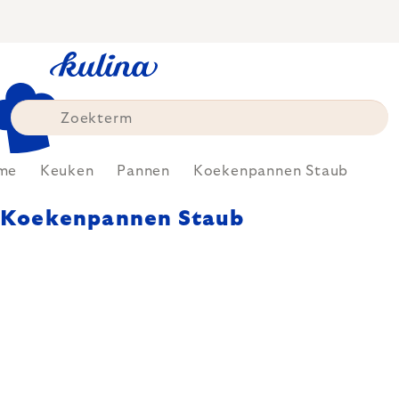
Skip
to
content
me
Keuken
Pannen
Koekenpannen Staub
Koekenpannen Staub