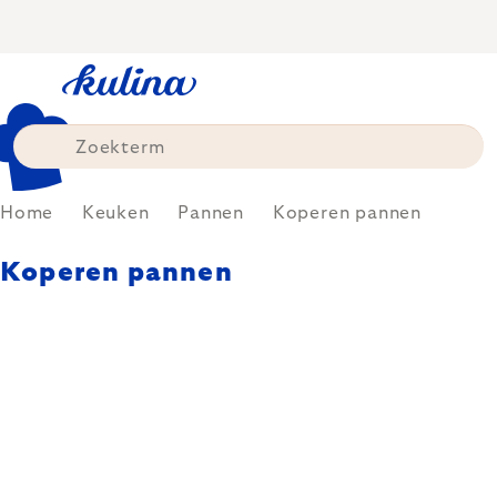
Skip
to
content
Home
Keuken
Pannen
Koperen pannen
Koperen pannen