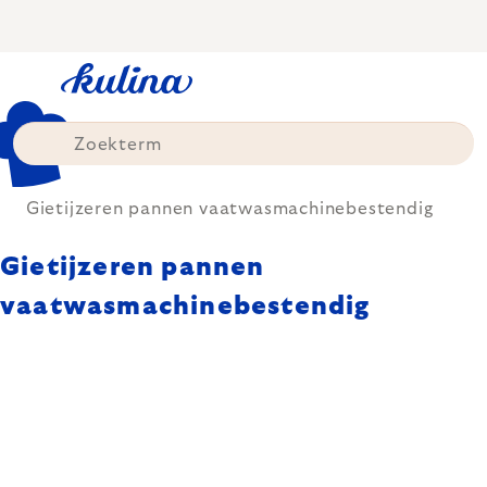
Skip
to
content
Gietijzeren pannen vaatwasmachinebestendig
Gietijzeren pannen
vaatwasmachinebestendig