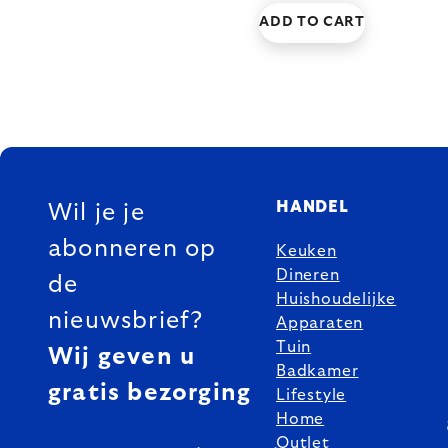
ADD TO CART
FOOTER
HANDEL
Wil je je
abonneren op
Keuken
Dineren
de
Huishoudelijke
nieuwsbrief?
Apparaten
Tuin
Wij geven u
Badkamer
gratis bezorging
Lifestyle
Home
Outlet