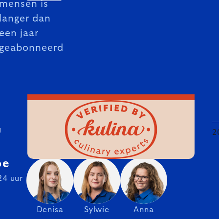
mensen is
langer dan
een jaar
geabonneerd
U
2
be
24 uur
Denisa
Sylwie
Anna