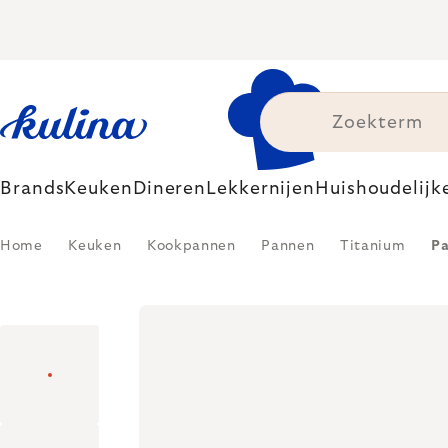
Skip
to
content
Brands
Keuken
Dineren
Lekkernijen
Huishoudelijk
Home
Keuken
Kookpannen
Pannen
Titanium
Pa