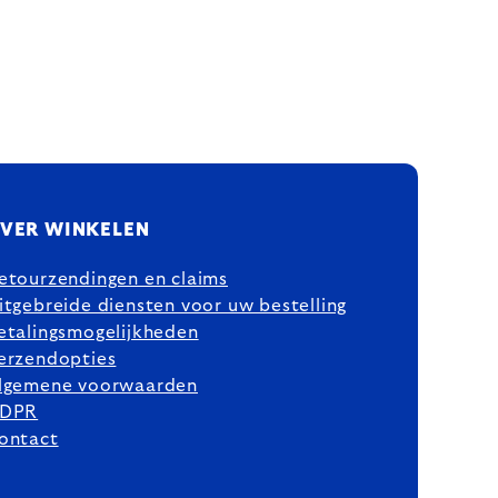
VER WINKELEN
etourzendingen en claims
itgebreide diensten voor uw bestelling
etalingsmogelijkheden
erzendopties
lgemene voorwaarden
DPR
ontact