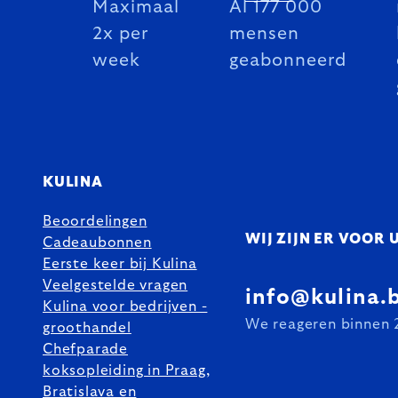
Maximaal
Al 177 000
2x per
mensen
week
geabonneerd
KULINA
Beoordelingen
WIJ ZIJN ER VOOR 
Cadeaubonnen
Eerste keer bij Kulina
Veelgestelde vragen
info@kulina.
Kulina voor bedrijven -
We reageren binnen 
groothandel
Chefparade
koksopleiding in Praag,
Bratislava en