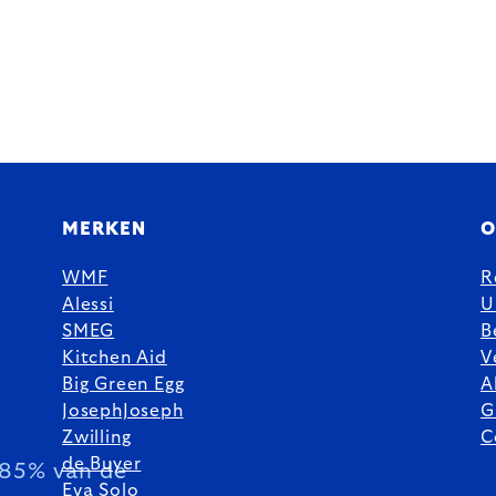
MERKEN
O
WMF
R
Alessi
U
SMEG
B
Kitchen Aid
V
Big Green Egg
A
JosephJoseph
G
Zwilling
C
de Buyer
85% van de
Eva Solo