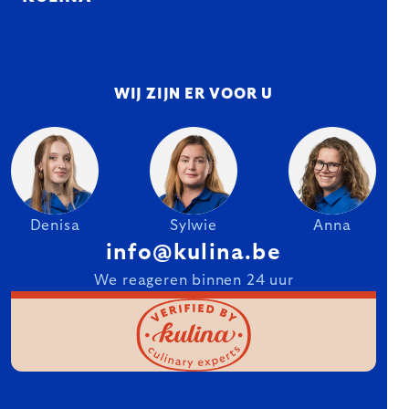
WIJ ZIJN ER VOOR U
Denisa
Sylwie
Anna
info@kulina.be
We reageren binnen 24 uur