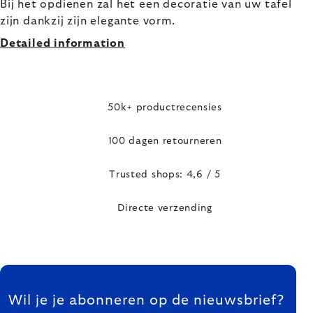
Bij het opdienen zal het een decoratie van uw tafel
zijn dankzij zijn elegante vorm.
Detailed information
50k+ productrecensies
100 dagen retourneren
Trusted shops: 4,6 / 5
Directe verzending
FOOTER
Wil je je abonneren op de nieuwsbrief?