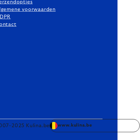
erzendopties
lgemene voorwaarden
DPR
ontact
007–2025 Kulina.be
www.kulina.be