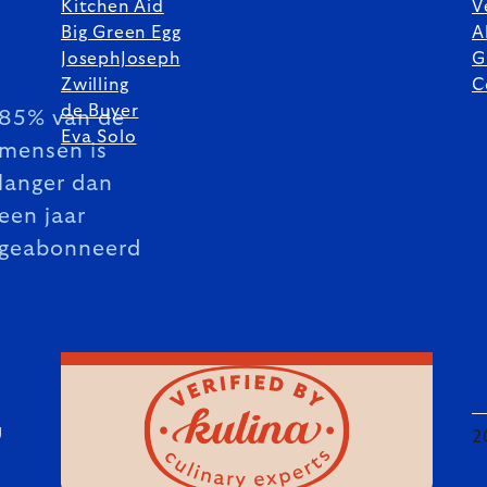
Kitchen Aid
V
Big Green Egg
A
JosephJoseph
G
Zwilling
C
de Buyer
85% van de
Eva Solo
mensen is
langer dan
een jaar
geabonneerd
U
2