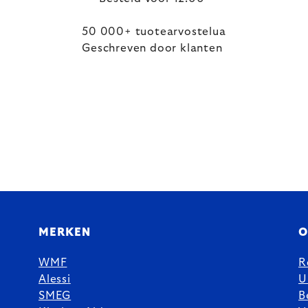
50 000+ tuotearvostelua
Geschreven door klanten
MERKEN
O
WMF
R
Alessi
U
SMEG
B