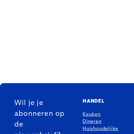
FOOTER
HANDEL
Wil je je
abonneren op
Keuken
Dineren
de
Huishoudelijke