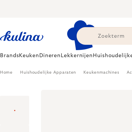
Skip
to
content
Brands
Keuken
Dineren
Lekkernijen
Huishoudelijk
Home
Huishoudelijke Apparaten
Keukenmachines
Ac