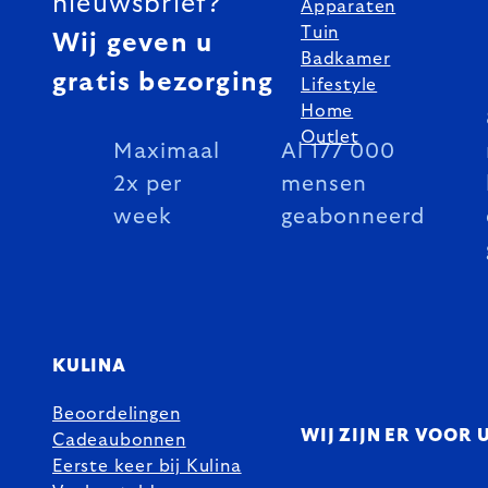
nieuwsbrief?
Apparaten
Tuin
Wij geven u
Badkamer
gratis bezorging
Lifestyle
Home
Outlet
Maximaal
Al 177 000
2x per
mensen
week
geabonneerd
KULINA
Beoordelingen
WIJ ZIJN ER VOOR 
Cadeaubonnen
Eerste keer bij Kulina