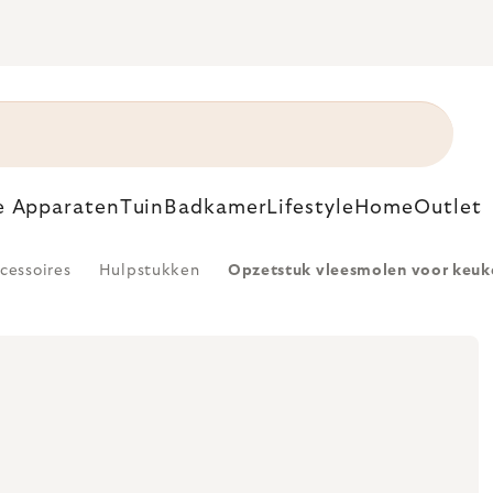
e Apparaten
Tuin
Badkamer
Lifestyle
Home
Outlet
cessoires
Hulpstukken
Opzetstuk vleesmolen voor keuk