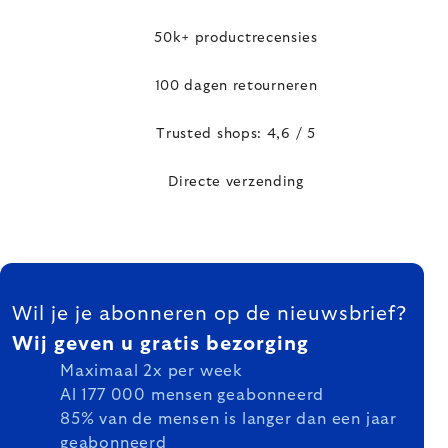
50k+ productrecensies
100 dagen retourneren
Trusted shops: 4,6 / 5
Directe verzending
FOOTER
Wil je je abonneren op de nieuwsbrief?
Wij geven u gratis bezorging
Maximaal 2x per week
Al 177 000 mensen geabonneerd
85% van de mensen is langer dan een jaar
geabonneerd