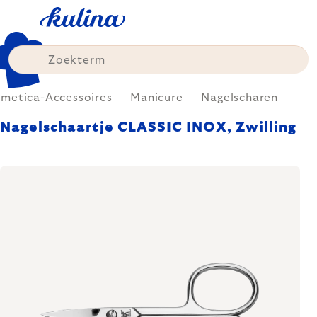
Skip
to
content
metica-Accessoires
Manicure
Nagelscharen
Nagelschaartje CLASSIC INOX, Zwilling