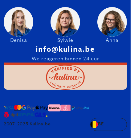
Denisa
Sylwie
Anna
info@kulina.be
We reageren binnen 24 uur
2007–2025 Kulina.be
BE