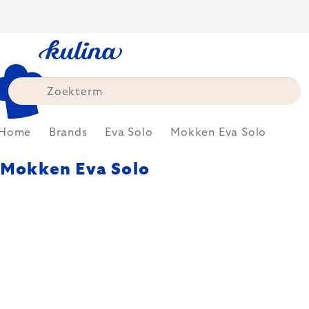
Skip
to
content
Home
Brands
Eva Solo
Mokken Eva Solo
Mokken Eva Solo