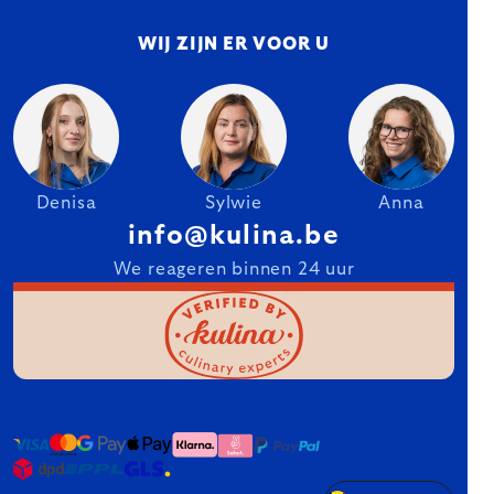
WIJ ZIJN ER VOOR U
Denisa
Sylwie
Anna
info@kulina.be
We reageren binnen 24 uur