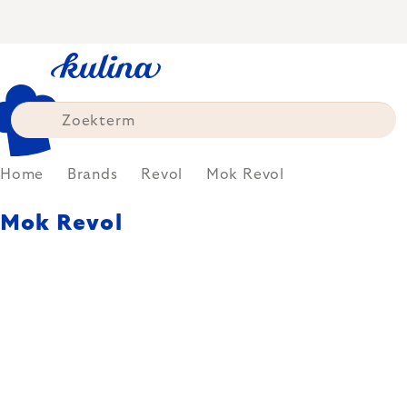
Skip
to
content
Home
Brands
Revol
Mok Revol
Mok Revol