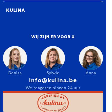
KULINA
WIJ ZIJN ER VOOR U
Denisa
Sylwie
Anna
info@kulina.be
We reageren binnen 24 uur