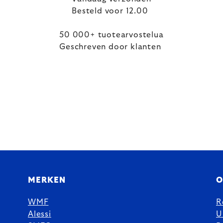
Besteld voor 12.00
50 000+ tuotearvostelua
Geschreven door klanten
MERKEN
O
WMF
R
Alessi
U