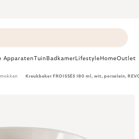
e Apparaten
Tuin
Badkamer
Lifestyle
Home
Outlet
e mokken
Kreukbeker FROISSÉS 180 ml, wit, porselein, REV