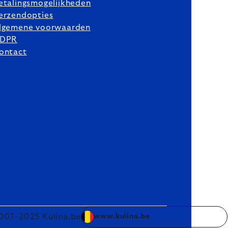
etalingsmogelijkheden
erzendopties
lgemene voorwaarden
DPR
ontact
007–2025 Kulina.be
www.kulina.be