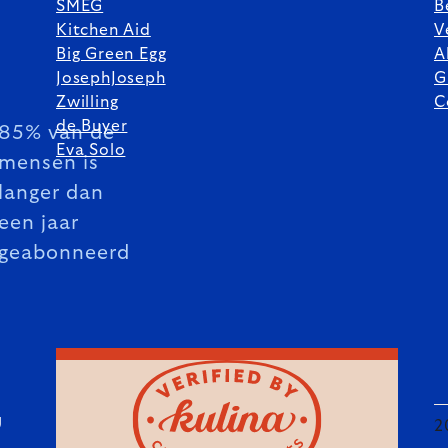
SMEG
B
Kitchen Aid
V
Big Green Egg
A
JosephJoseph
G
Zwilling
C
de Buyer
85% van de
Eva Solo
mensen is
langer dan
een jaar
geabonneerd
U
2