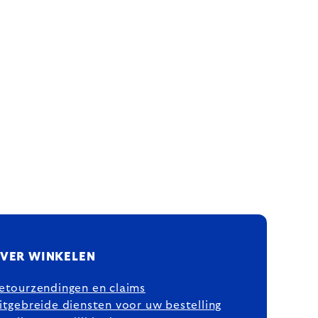
VER WINKELEN
etourzendingen en claims
itgebreide diensten voor uw bestelling