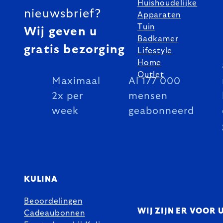
Huishoudelijke
nieuwsbrief?
Apparaten
Tuin
Wij geven u
Badkamer
gratis bezorging
Lifestyle
Home
Outlet
Maximaal
Al 177 000
2x per
mensen
week
geabonneerd
KULINA
Beoordelingen
WIJ ZIJN ER VOOR 
Cadeaubonnen