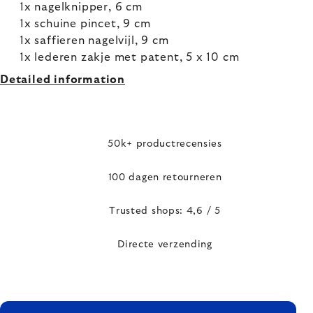
1x nagelknipper, 6 cm
1x schuine pincet, 9 cm
1x saffieren nagelvijl, 9 cm
1x lederen zakje met patent, 5 x 10 cm
Detailed information
50k+ productrecensies
100 dagen retourneren
Trusted shops: 4,6 / 5
Directe verzending
FOOTER