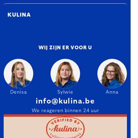
KULINA
WIJ ZIJN ER VOOR U
Denisa
Sylwie
Anna
info@kulina.be
We reageren binnen 24 uur