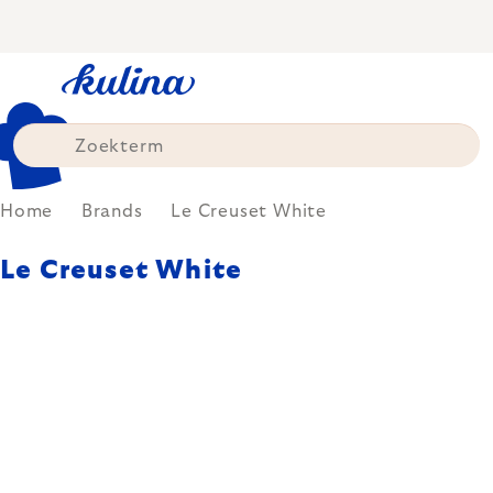
Skip
to
content
Home
Brands
Le Creuset White
Le Creuset White