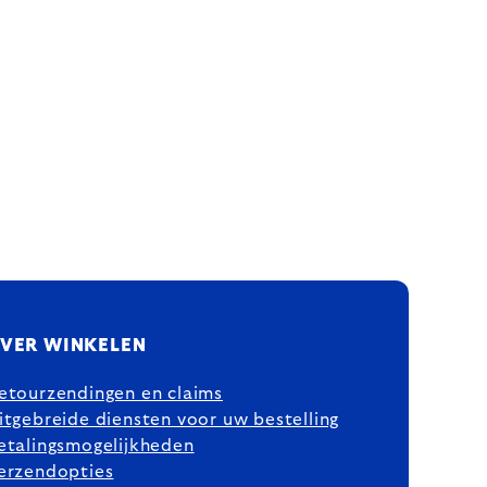
VER WINKELEN
etourzendingen en claims
itgebreide diensten voor uw bestelling
etalingsmogelijkheden
erzendopties