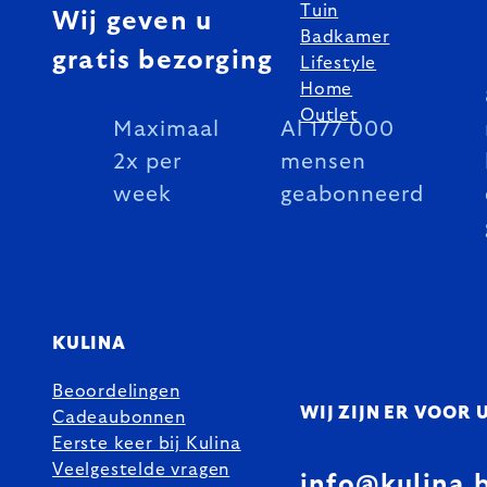
Tuin
Wij geven u
Badkamer
gratis bezorging
Lifestyle
Home
Outlet
Maximaal
Al 177 000
2x per
mensen
week
geabonneerd
KULINA
Beoordelingen
WIJ ZIJN ER VOOR 
Cadeaubonnen
Eerste keer bij Kulina
Veelgestelde vragen
info@kulina.