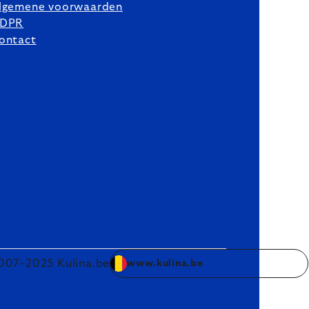
lgemene voorwaarden
DPR
ontact
007–2025 Kulina.be
www.kulina.be