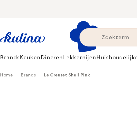
Skip
to
content
Brands
Keuken
Dineren
Lekkernijen
Huishoudelijk
Home
Brands
Le Creuset Shell Pink