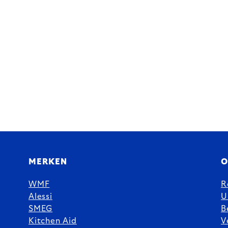
MERKEN
O
WMF
R
Alessi
U
SMEG
B
Kitchen Aid
V