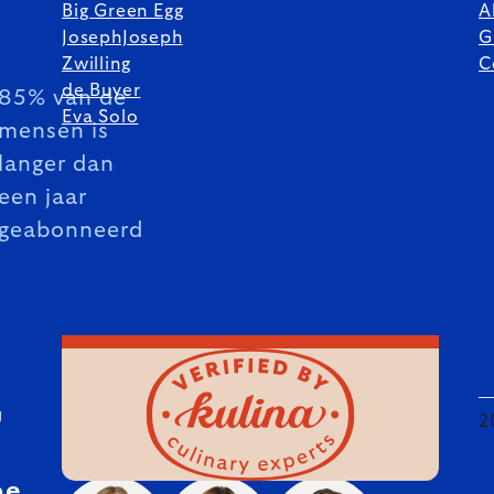
Big Green Egg
A
JosephJoseph
G
Zwilling
C
de Buyer
85% van de
Eva Solo
mensen is
langer dan
een jaar
geabonneerd
U
2
be