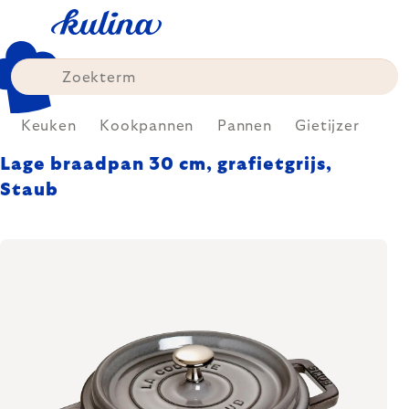
Skip
to
content
Keuken
Kookpannen
Pannen
Gietijzer
Lage braadpan 30 cm, grafietgrijs,
Staub