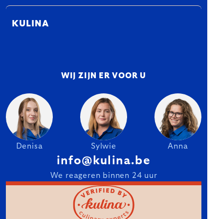
KULINA
WIJ ZIJN ER VOOR U
Denisa
Sylwie
Anna
info@kulina.be
We reageren binnen 24 uur