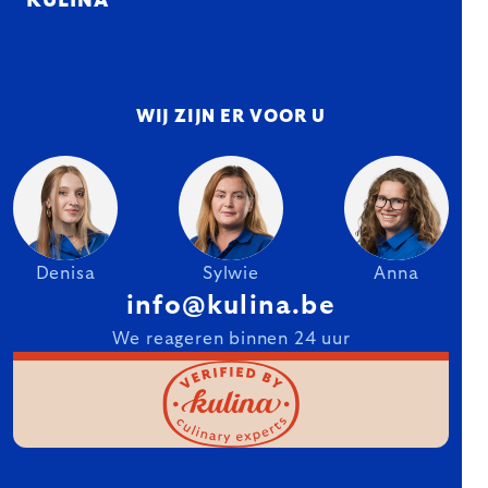
KULINA
WIJ ZIJN ER VOOR U
Denisa
Sylwie
Anna
info@kulina.be
We reageren binnen 24 uur