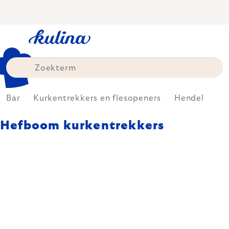
Skip
to
content
Bar
Kurkentrekkers en flesopeners
Hendel
Hefboom kurkentrekkers