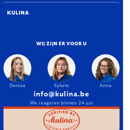
KULINA
WIJ ZIJN ER VOOR U
Denisa
Sylwie
Anna
info@kulina.be
We reageren binnen 24 uur