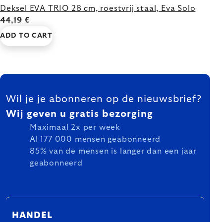
Deksel EVA TRIO 28 cm, roestvrij staal, Eva Solo
44,19 €
ADD TO CART
FOOTER
Wil je je abonneren op de nieuwsbrief?
Wij geven u gratis bezorging
Maximaal 2x per week
Al 177 000 mensen geabonneerd
85% van de mensen is langer dan een jaar
geabonneerd
HANDEL