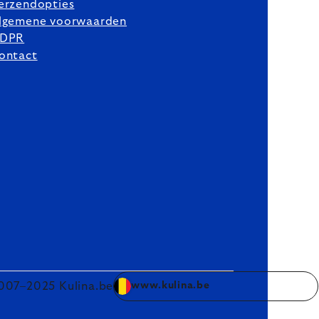
erzendopties
lgemene voorwaarden
DPR
ontact
007–2025 Kulina.be
www.kulina.be