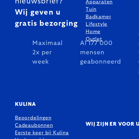
nieuwsbrief?
Apparaten
Tuin
Wij geven u
Badkamer
gratis bezorging
Lifestyle
Home
Outlet
Maximaal
Al 177 000
2x per
mensen
week
geabonneerd
KULINA
Beoordelingen
WIJ ZIJN ER VOOR 
Cadeaubonnen
Eerste keer bij Kulina