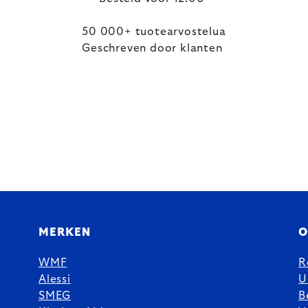
50 000+ tuotearvostelua
Geschreven door klanten
MERKEN
O
WMF
R
Alessi
U
SMEG
B