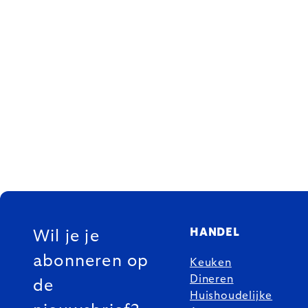
FOOTER
HANDEL
Wil je je
abonneren op
Keuken
Dineren
de
Huishoudelijke