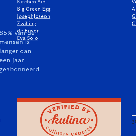
Kitchen Aid
V
Big Green Egg
A
JosephJoseph
G
Zwilling
C
de Buyer
85% van de
Eva Solo
mensen is
langer dan
een jaar
geabonneerd
U
2