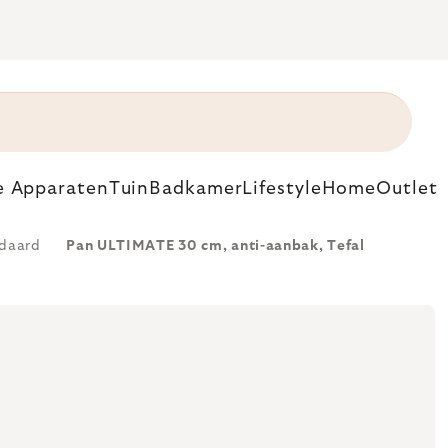
e Apparaten
Tuin
Badkamer
Lifestyle
Home
Outlet
daard
Pan ULTIMATE 30 cm, anti-aanbak, Tefal