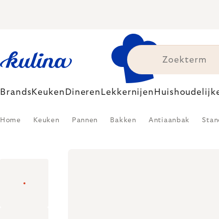
Skip
to
content
Brands
Keuken
Dineren
Lekkernijen
Huishoudelijk
Home
Keuken
Pannen
Bakken
Antiaanbak
Stan