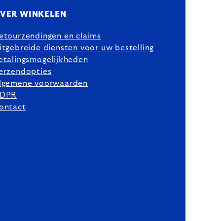
VER WINKELEN
etourzendingen en claims
itgebreide diensten voor uw bestelling
etalingsmogelijkheden
erzendopties
lgemene voorwaarden
DPR
ontact