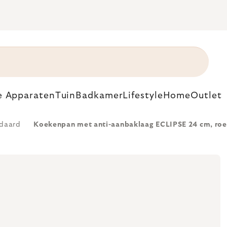
e Apparaten
Tuin
Badkamer
Lifestyle
Home
Outlet
daard
Koekenpan met anti-aanbaklaag ECLIPSE 24 cm, roest