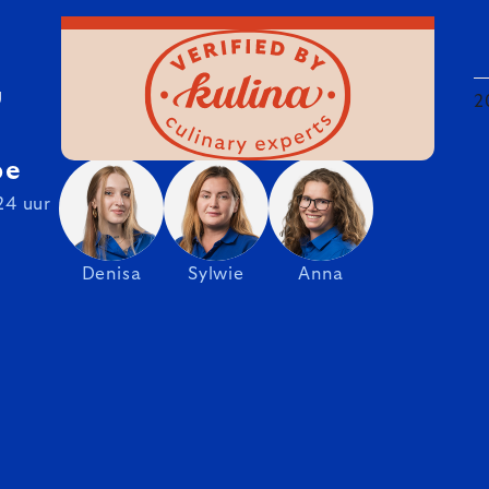
U
2
be
24 uur
Denisa
Sylwie
Anna