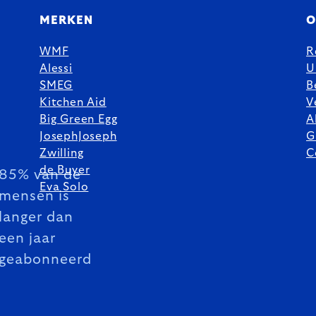
MERKEN
O
WMF
R
Alessi
U
SMEG
B
Kitchen Aid
V
Big Green Egg
A
JosephJoseph
G
Zwilling
C
de Buyer
85% van de
Eva Solo
mensen is
langer dan
een jaar
geabonneerd