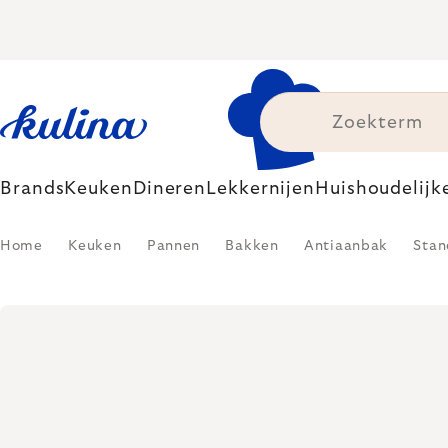
Skip
to
content
Brands
Keuken
Dineren
Lekkernijen
Huishoudelijk
Home
Keuken
Pannen
Bakken
Antiaanbak
Stan