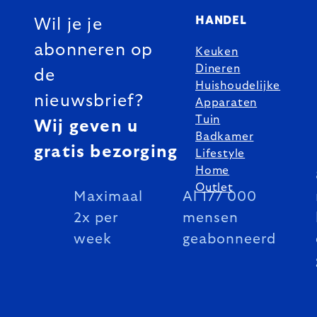
HANDEL
Wil je je
abonneren op
Keuken
Dineren
de
Huishoudelijke
nieuwsbrief?
Apparaten
Tuin
Wij geven u
Badkamer
gratis bezorging
Lifestyle
Home
Outlet
Maximaal
Al 177 000
2x per
mensen
week
geabonneerd