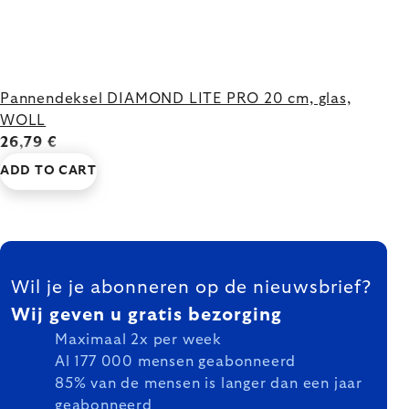
Pannendeksel DIAMOND LITE PRO 20 cm, glas,
WOLL
26,79 €
ADD TO CART
FOOTER
Wil je je abonneren op de nieuwsbrief?
Wij geven u gratis bezorging
Maximaal 2x per week
Al 177 000 mensen geabonneerd
85% van de mensen is langer dan een jaar
geabonneerd