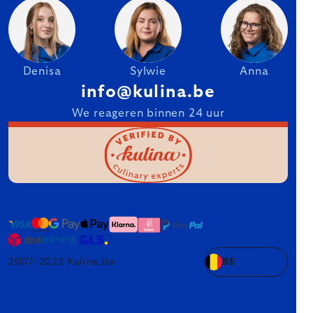
Denisa
Sylwie
Anna
info@kulina.be
We reageren binnen 24 uur
2007–2025 Kulina.be
BE