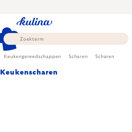
Skip
to
content
Keukengereedschappen
Scharen
Scharen
Keukenscharen