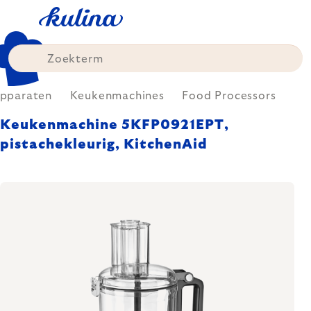
Skip
to
content
Apparaten
Keukenmachines
Food Processors
Keukenmachine 5KFP0921EPT,
pistachekleurig, KitchenAid